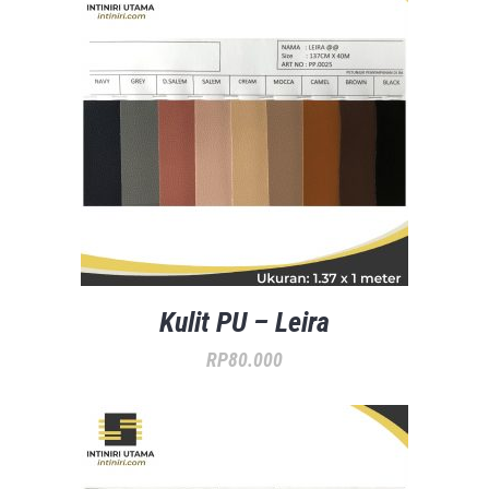
Kulit PU – Leira
RP
80.000