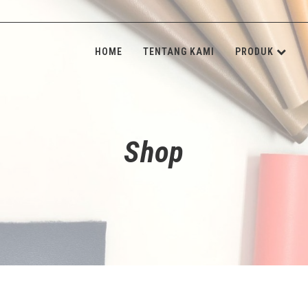
HOME
TENTANG KAMI
PRODUK
KULIT SINT
INSOLE BOA
Shop
SPONGE & 
SHANK BOA
STONE & M
NON-WOVE
ALAT JAHIT
ADHESIVE