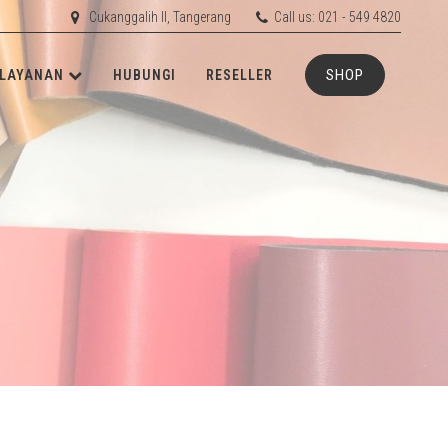
Cukanggalih II, Tangerang
Call us: 021 - 549 4820
SHOP
LAYANAN
HUBUNGI
RESELLER
ETIS
RD
RUBBER
RD
ACHINERY
N