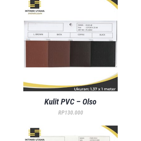
Kulit PVC – Olso
RP
130.000