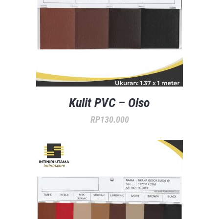
Kulit PVC – Olso
RP
130.000