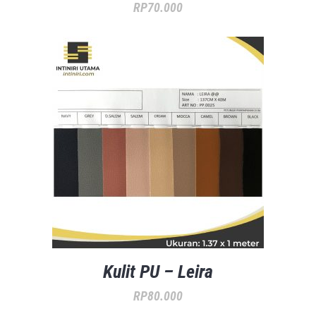
RP
70.000
Kulit PU – Leira
RP
80.000