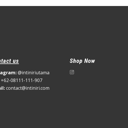
tact us
Shop Now
tagram:
@intiniriutama
+62-08111-111-907
il:
contact@intiniri.com