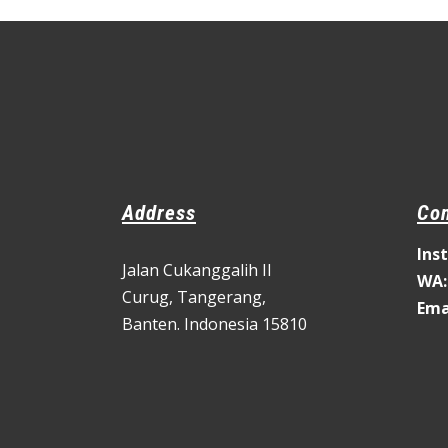
Address
Con
Ins
Jalan Cukanggalih II
WA:
Curug,
Tangerang,
Ema
Banten. Indonesia 15810