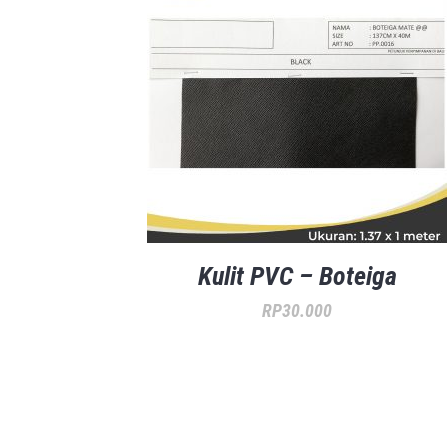
Kulit PVC – Boteiga
RP
30.000