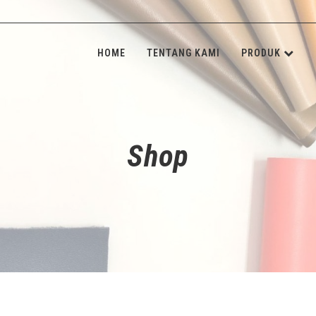
HOME
TENTANG KAMI
PRODUK
KULIT SINT
INSOLE BOA
Shop
SPONGE & 
SHANK BOA
STONE & M
NON-WOVE
ALAT JAHIT
ADHESIVE