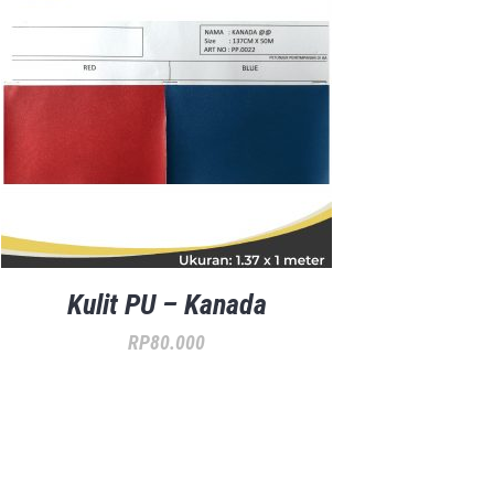
Kulit PU – Kanada
RP
80.000