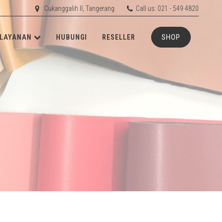
Cukanggalih II, Tangerang
Call us: 021 - 549 4820
SHOP
LAYANAN
HUBUNGI
RESELLER
ETIS
RD
RUBBER
RD
ACHINERY
N