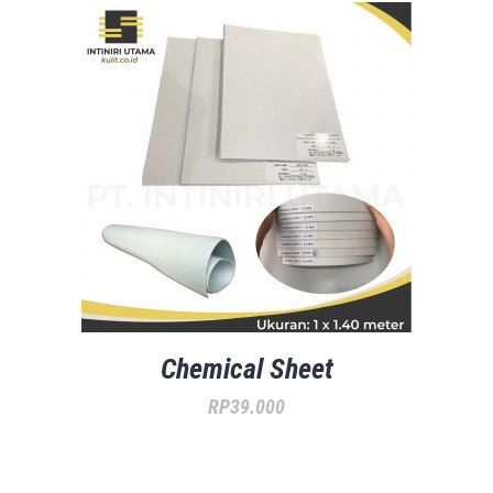
Chemical Sheet
RP
39.000