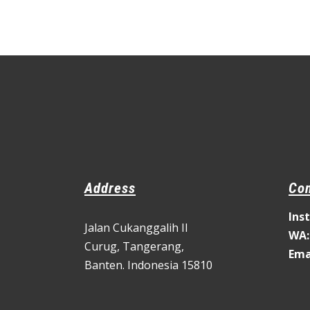
RP22.000.
RP12.000.
Address
Con
Ins
Jalan Cukanggalih II
WA:
Curug,
Tangerang,
Ema
Banten. Indonesia 15810