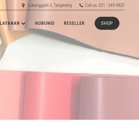
Cukanggalih II, Tangerang
Call us: 021 - 549 4820
SHOP
LAYANAN
HUBUNGI
RESELLER
ETIS
RD
RUBBER
RD
ACHINERY
N