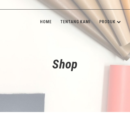
HOME
TENTANG KAMI
PRODUK
KULIT SINT
INSOLE BOA
Shop
SPONGE & 
SHANK BOA
STONE & M
NON-WOVE
ALAT JAHIT
ADHESIVE