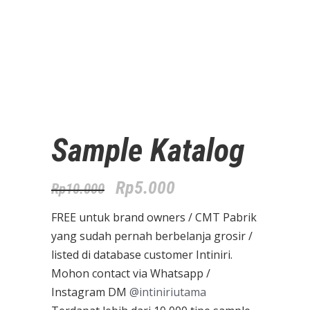
Sample Katalog
Original
Current
Rp
5.000
Rp
10.000
price
price
FREE untuk brand owners / CMT Pabrik
was:
is:
yang sudah pernah berbelanja grosir /
listed di database customer Intiniri.
Rp10.000.
Rp5.000.
Mohon contact via Whatsapp /
Instagram DM
@intiniriutama