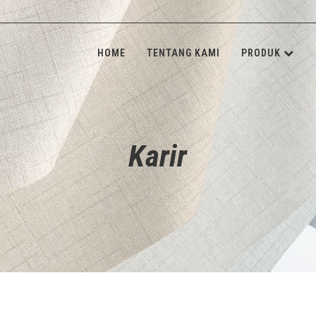
HOME
TENTANG KAMI
PRODUK
KULIT SINT
INSOLE BOA
Karir
SPONGE & 
SHANK BOA
STONE & M
NON-WOVE
ALAT JAHIT
ADHESIVE