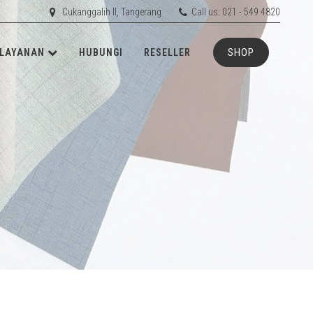
Cukanggalih II, Tangerang
Call us: 021 - 549 4820
SHOP
LAYANAN
HUBUNGI
RESELLER
ETIS
RD
RUBBER
RD
ACHINERY
N