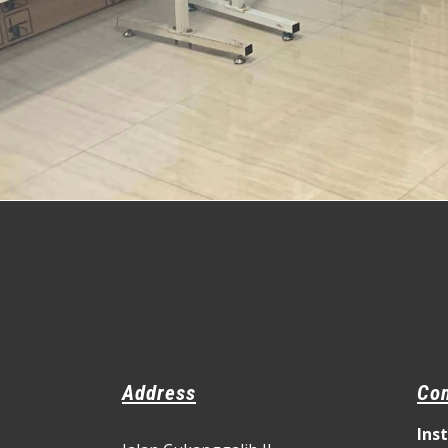
Address
Con
Ins