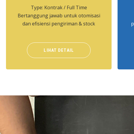
Type: Kontrak / Full Time
Bertanggung jawab untuk otomisasi
dan efisiensi pengiriman & stock
p
LIHAT DETAIL